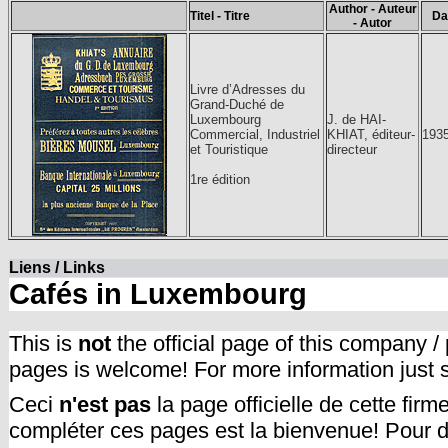
Author - Auteur
Titel - Titre
Da
- Autor
Livre d’Adresses du
Grand-Duché de
Luxembourg
J. de HAI-
Commercial, Industriel
KHIAT, éditeur-
193
et Touristique
directeur
1re édition
Liens / Links
Cafés in Luxembourg
This is
not
the official page of this company /
pages is welcome! For more information just
Ceci
n'est pas
la page officielle de cette fir
compléter ces pages est la bienvenue! Pour d