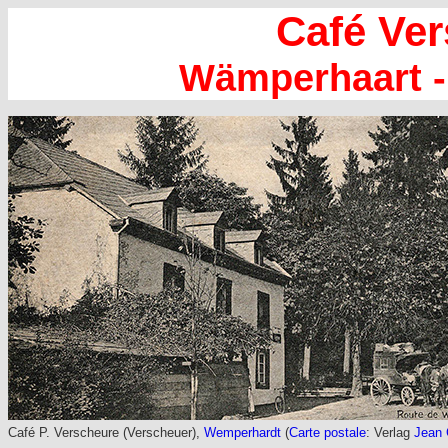
Café Ve
Wämperhaart 
Café P. Verscheure (Verscheuer),
Wemperhardt
(
Carte postale
: Verlag
Jean 