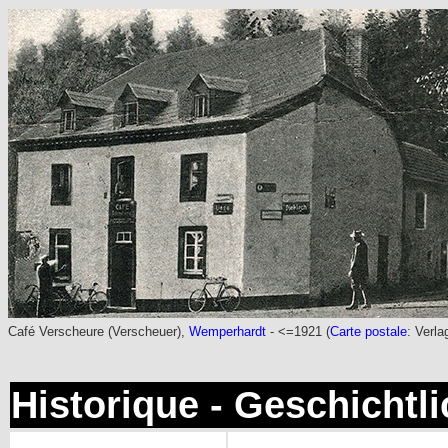
Café Verscheure (Verscheuer),
Wemperhardt
- <=1921 (
Carte postale
: Verl
Historique - Geschichtl