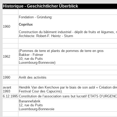
Historique - Geschichtlicher Überblick
Fondation - Gründung:
Coprilux
1960
Construction du bâtiment industriel - dépôt de fruits et légumes,
Architecte: Robert-F. Heintz - Sturm
(Pommes de terre et plants de pommes de terre en gros
Bakker - Folmer
1962
10, rue du Puits
Luxembourg-Bonnevoie)
1990
Arrêt des activités
avant
Hendrik Van den Kerchove par le biais de son asbl « Création dir
1993
Festival Cour des Capucins).
6.12.1995
Constitution de l’association sans but lucratif ETATS D’URGEN
Banannefabrik
12, rue du Puits
Luxembourg-Bonnevoie