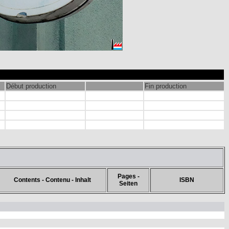
Début production
Fin production
Pages -
Contents - Contenu - Inhalt
ISBN
Seiten