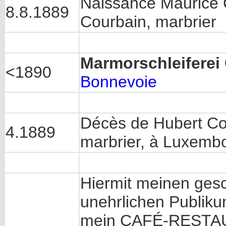
Naissance Maurice C
8.8.1889
Courbain, marbrier
Marmorschleiferei
<1890
Bonnevoie
Décès de Hubert Cou
4.1889
marbrier, à Luxemb
Hiermit meinen ges
unehrlichen Publikum
mein CAFÉ-RESTAU