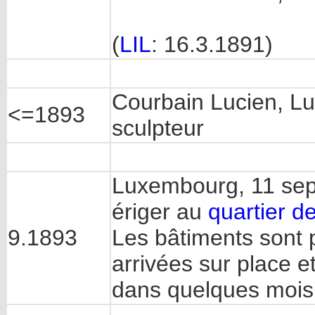
(
LIL
: 16.3.1891)
Courbain Lucien, L
<=1893
sculpteur
Luxembourg, 11 sept
ériger au
quartier d
9.1893
Les bâtiments sont 
arrivées sur place e
dans quelques mois.