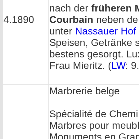
nach der
früheren 
4.1890
Courbain
neben der 
unter
Nassauer Hof
Speisen, Getränke so
bestens gesorgt. Lu
Frau Mieritz. (
LW
: 9
Marbrerie belge
Spécialité de Chemi
Marbres pour meub
Monuments en Grani