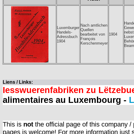
Hande
Nach amtlichen
Luxemburger
Gewe
Quellen
Handels-
nebst
bearbeitet von
1904
Adressbuch
Luxem
François
1904
Behör
Kerschenmeyer
Beam
Liens / Links:
Iesswuerenfabriken zu Lëtzebu
alimentaires au Luxembourg -
L
This is
not
the official page of this company /
pages is welcome! For more information just