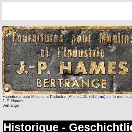
Fournitures pour Moulins et l'Industrie (Photo:1.10.2012
jmo
) sur le monte-c
J.-P. Hames
Bertrange
Historique - Geschichtl