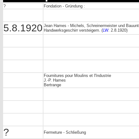
?
Fondation - Gründung :
5.8.1920
Jean Hames - Michels, Schreinermeister und Bauunte
Handwerksgeschirr versteigern. (
LW
: 2.8.1920)
Fournitures pour Moulins et l'Industrie
J.-P. Hames
Bertrange
?
Fermeture - Schließung