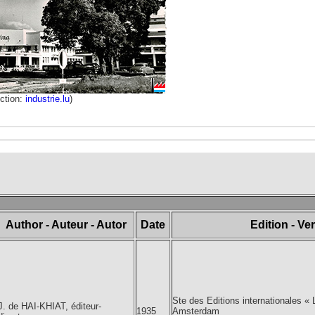
ction:
industrie.lu
)
Author - Auteur - Autor
Date
Edition - Ve
Ste des Editions internationales «
J. de HAI-KHIAT, éditeur-
1935
Amsterdam