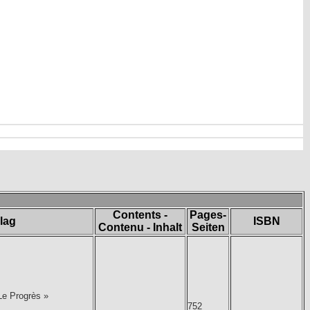
Contents -
Pages-
rlag
ISBN
Contenu - Inhalt
Seiten
 Le Progrès »
752