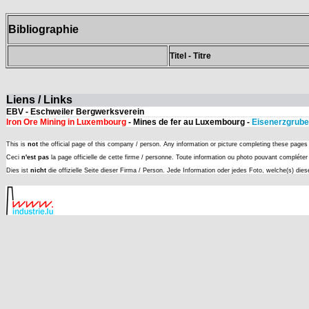
Bibliographie
Titel - Titre
Liens / Links
EBV - Eschweiler Bergwerksverein
Iron Ore Mining in Luxembourg
- Mines de fer au Luxembourg -
Eisenerzgrube
This is
not
the official page of this company / person. Any information or picture completing these page
Ceci
n'est pas
la page officielle de cette firme / personne. Toute information ou photo pouvant complét
Dies ist
nicht
die offizielle Seite dieser Firma / Person. Jede Information oder jedes Foto, welche(s) die