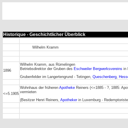
Historique - Geschichtlicher Überblick
Wilhelm Kramm
Wilhelm Kramm, aus Rümelingen
Betriebsdirektor der Gruben des
Eschweiler Bergwerksvereins
in
1896
Grubenfelder im Langertengrund - Tetingen,
Queschenberg
,
Hess
Wohnhaus der früheren
Apotheke
Reiners (<=1885 - ?, 1885: Apot
vermieten
<=5.1905
(Besitzer Henri Reiners,
Apotheker
in Luxemburg - Redemptoriste