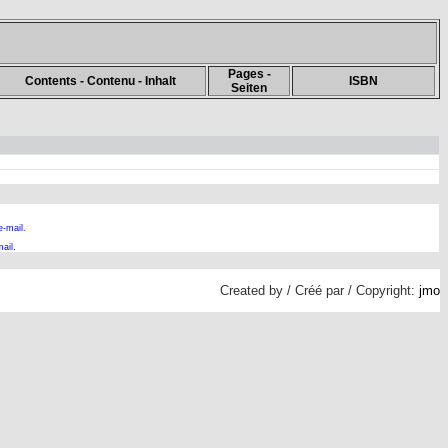
Pages -
Contents - Contenu - Inhalt
ISBN
Seiten
e-mail.
ail
.
Created by / Créé par / Copyright:
jmo