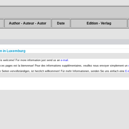
Author - Auteur - Autor
Date
Edition - Verlag
n in Luxemburg
s is welcome! For more information just send us an
e-mail.
er ces pages est la bienvenue! Pour des informations supplémentaires, veuillez nous envoyer simplement un
se Seiten vervollständigen, ist herzlich willkommen! Für mehr Informationen, senden Sie uns einfach eine
E-m