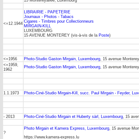
15 Montereyallee, Luxemburg
LIBRAIRIE - PAPETERIE
Journaux - Photos - Tabacs
Cigares - Timbres pour Collectionneurs
<=12.1944
MIRGAIN-KILL
LUXEMBOURG
15 AVENUE MONTEREY (vis-à-vis de la
Poste
)
<=1956
Photo-Studio Gaston Mirgain, Luxembourg
, 15 avenue Monterey
<=1959,
Photo-Studio Gaston Mirgain, Luxembourg
, 15 avenue Monterey,
1962
1.1.1973
Photo-Ciné-Studio Mirgain-Kill, succ. Paul Mirgain - Feyder, L
- 2013
Photo-Ciné-Studio Mirgain et Huberty sàrl, Luxembourg
, 15 ave
Photo Mirgain et Kamera Express, Luxembourg
, 15 avenue Mon
?
https://www.kamera-express.lu