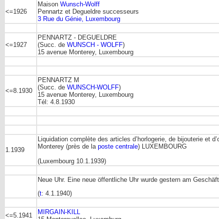
Maison
Wunsch-Wolff
<=1926
Pennartz et Degueldre successeurs
3 Rue du Génie, Luxembourg
PENNARTZ - DEGUELDRE
<=1927
(Succ. de
WUNSCH - WOLFF
)
15 avenue Monterey, Luxembourg
PENNARTZ M
(Succ. de
WUNSCH-WOLFF
)
<=8.1930
15 avenue Monterey, Luxembourg
Tél: 4.8.1930
Liquidation complète des articles d’horlogerie, de bijouterie
Monterey (près de la
poste centrale
) LUXEMBOURG
1.1939
(Luxembourg 10.1.1939)
Neue Uhr. Eine neue öffentliche Uhr wurde gestern am Geschäft
(
t
: 4.1.1940)
MIRGAIN-KILL
<=5.1941