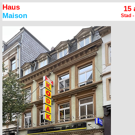
Haus
15 
Maison
Stad 