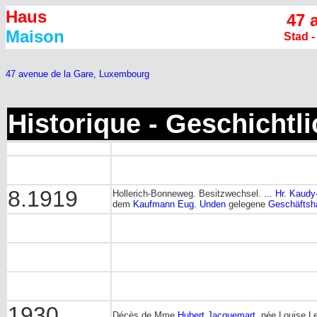
Haus
47 
Maison
Stad 
47 avenue de la Gare, Luxembourg
Historique - Geschichtl
8.1919
Hollerich-Bonneweg. Besitzwechsel.
... Hr. Kaudy
dem
Kaufmann Eug. Unden
gelegene
Geschäftsha
1930
Décès de Mme
Hubert Jacquemart
, née Louise L