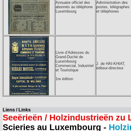
Annuaire officiel des
Administration des
abonnés au téléphone
postes, télégraphes
Luxembourg
et téléphones
Livre d’Adresses du
Grand-Duché de
Luxembourg
J. de HAI-KHIAT,
Commercial, Industriel
éditeur-directeur
et Touristique
1re édition
Liens / Links
Seeërieën / Holzindustrieën zu
Scieries au Luxembourg -
Holzi