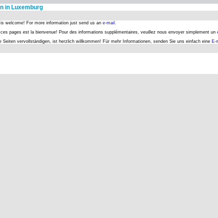
n in Luxemburg
s is welcome! For more information just send us an
e-mail.
er ces pages est la bienvenue! Pour des informations supplémentaires, veuillez nous envoyer simplement un
se Seiten vervollständigen, ist herzlich willkommen! Für mehr Informationen, senden Sie uns einfach eine
E-m