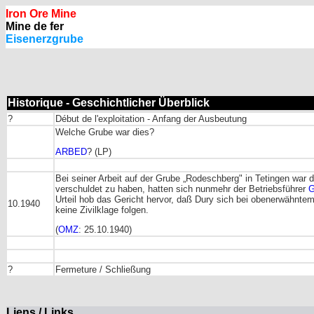
Iron Ore Mine
Mine de fer
Eisenerzgrube
Historique - Geschichtlicher Überblick
?
Début de l'exploitation - Anfang der Ausbeutung
Welche Grube war dies?
ARBED
? (LP)
Bei seiner Arbeit auf der Grube „Rodeschberg" in Tetingen war 
verschuldet zu haben, hatten sich nunmehr der Betriebsführer
G
Urteil hob das Gericht hervor, daß Dury sich bei obenerwähntem
10.1940
keine Zivilklage folgen.
(
OMZ
: 25.10.1940)
?
Fermeture / Schließung
Liens / Links