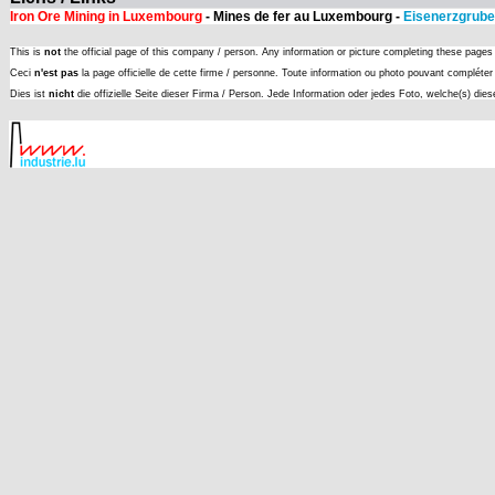
Iron Ore Mining in Luxembourg
- Mines de fer au Luxembourg -
Eisenerzgrube
This is
not
the official page of this company / person. Any information or picture completing these page
Ceci
n'est pas
la page officielle de cette firme / personne. Toute information ou photo pouvant complét
Dies ist
nicht
die offizielle Seite dieser Firma / Person. Jede Information oder jedes Foto, welche(s) die