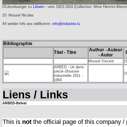
D'Lëtzebuerger zu
Léiwen
- vers 1923-1924 (Collection: Mme Hencks-Menst
23: Mousel Nicolas
All weider Info ass wëllkomm:
info@industrie.lu
Bibliographie
Author - Auteur
Titel - Titre
- Autor
Mousel Vincent
1
ARBED - Un demi-
siècle d'histoire
1
industrielle 1911 -
1964
Liens / Links
ARBED-Belval
This is
not
the official page of this company /