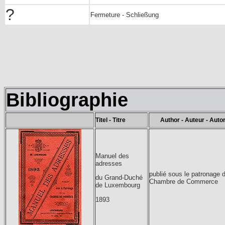
?
Fermeture - Schließung
Bibliographie
Titel - Titre
Author - Auteur - Auto
Manuel des
adresses
publié sous le patronage d
du Grand-Duché
Chambre de Commerce
de Luxembourg
1893