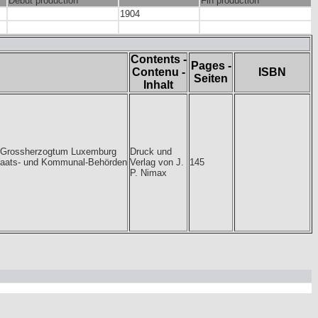
Début production
Fin production
1904
Contents -
Pages -
Contenu -
ISBN
Seiten
Inhalt
s Grossherzogtum Luxemburg
Druck und
Staats- und Kommunal-Behörden
Verlag von J.
145
P. Nimax