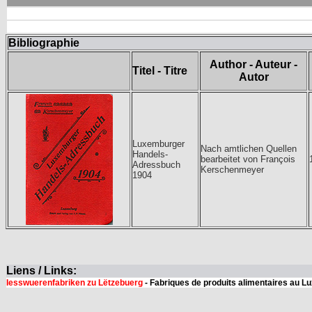
Bibliographie
Author - Auteur -
Titel - Titre
Autor
Luxemburger
Nach amtlichen Quellen
Handels-
bearbeitet von François
Adressbuch
Kerschenmeyer
1904
Liens / Links:
Iesswuerenfabriken zu Lëtzebuerg
- Fabriques de produits alimentaires au 