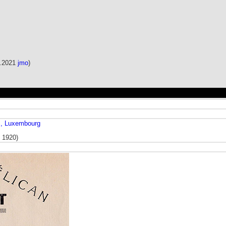
0.2021
jmo
)
c, Luxembourg
e 1920)