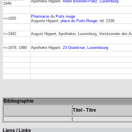
Apotheke Hippert,
Roter Brunnen-Platz, Luxemburg
1946
Pharmacie
du
Puits rouge
<=1935
Auguste Hippert,
place du Puits-Rouge
, tél: 2338
<=1942
August Hippert, Apotheker, Luxemburg, Vorsitzender des A
<=1978, 1980
Apotheke Hippert,
23 Grand-rue, Luxembourg
Bibliographie
Titel - Titre
Liens / Links