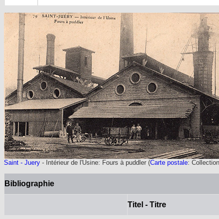
Saint - Juery
- Intérieur de l'Usine: Fours à puddler
(
Carte postale
: Collectio
Bibliographie
Titel - Titre