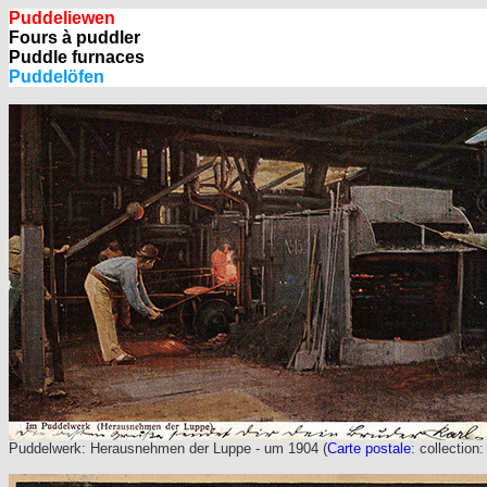
Puddeliewen
Fours à puddler
Puddle furnaces
Puddelöfen
Puddelwerk: Herausnehmen der Luppe - um 1904 (
Carte postale
: collection