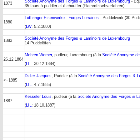
Société Anonyme des Forges & Laminoirs de Luxembourg
- Equ
1873
35 fours à puddler et à chauffer (Flammfrischverfahren)
Lothringer Eisenwerke - Forges Lorraines
- Puddelwerk (30 Pudd
1880
(
LW
: 5.2.1880)
Société Anonyme des Forges & Laminoirs de Luxembourg
1883
14 Puddelöfen
Mohren Werner
, pudleur, Luxembourg (à la
Société Anonyme de
26.12.1884
(
LIL
: 30.12.1884)
Didier Jacques
, Puddler (à la
Société Anonyme des Forges & L
<=1885
(
LIL
: 4.7.1885)
Kesseler Louis
, pudleur (à la
Société Anonyme des Forges & L
1887
(
LIL
: 18.10.1887)