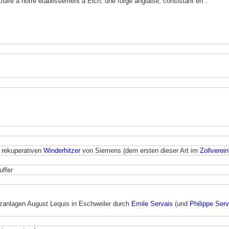
ruire à notre établissement à Eich, une forge anglaise, consistant en :
 rekuperativen
Winderhitzer
von Siemens (dem ersten dieser Art im
Zollverein
uffer
zanlagen August Lequis in Eschweiler durch
Emile Servais
(und
Philippe Serv