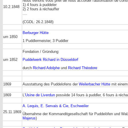
Nous venons vous prier de nous accorder l'autorisation de const
1) 4 fours à puddeler
10.2.1848
2) 2 fours à réchauffer
....
(CGDL: 26.2.1848)
Berburger Hütte
um 1850
1 Puddlermeister, 3 Puddler
Fondation / Gründung:
um 1852
Puddelwerk Richard in Düsseldorf
durch
Richard Adolphe
und
Richard Théodore
1869
Ausstattung des Puddelofens der
Weilerbacher Hütte
mit einem
1869
L'
Usine de Liverdun
possède 14 fours à puddler, 6 fours à récha
A. Lequis, E. Servais & Cie, Eschweiler
25.11.1869
Übernahme der Kommanditgesellschaft für Puddelöfen und Wal
Majerus
)