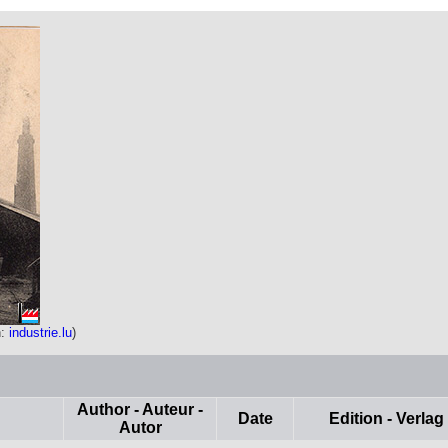
n:
industrie.lu
)
Author - Auteur -
Date
Edition - Verlag
Autor