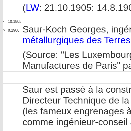
(
LW
: 21.10.1905; 14.8.19
<=10.1905
-
Saur-Koch Georges, ingé
>=8.1906
métallurgiques des Terre
(Source: "Les Luxembourge
Manufactures de Paris" pa
Saur est passé à la cons
Directeur Technique de l
(les fameux engrenages à 
comme ingénieur-conseil 