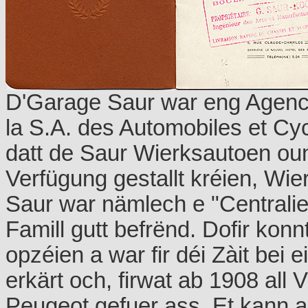
D'Garage Saur war eng Agenc
la S.A. des Automobiles et Cyc
datt de Saur Wierksautoen oun
Verfügung gestallt kréien, W
Saur war nämlech e "Centrali
Famill gutt befrënd. Dofir kon
opzéien a war fir déi Zàit bei
erkärt och, firwat ab 1908 all
Peugeot gefuer ass. Et kann al