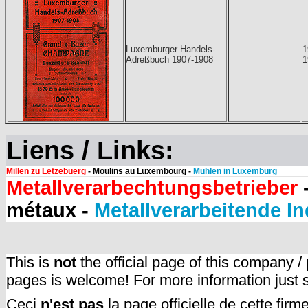
Luxemburger Handels-
1
Adreßbuch 1907-1908
1
Liens / Links:
Millen zu Lëtzebuerg
- Moulins au Luxembourg -
Mühlen in Luxemburg
Metallverarbechtungsbetrieber
-
métaux -
Metallverarbeitende In
This is
not
the official page of this company /
pages is welcome! For more information just
Ceci
n'est pas
la page officielle de cette fir