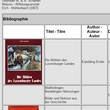
Gebrüder M. & N. Schanen
Walzen - Riffelungsanstalt
Eich - Mühlenbach (1907)
Bibliographie
Author -
Titel - Titre
Auteur -
Autor
Die Mühlen des
Erpelding Emile
1
Luxemburger Landes
Walferdingen
Bereldingen Helmsingen
1
Bilder und Notizen aus
der Geschichte