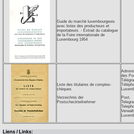
Guide du marché luxembourgeois
avec listes des producteurs et
importateurs. - Extrait du catalogue
de la Foire internationale de
Luxembourg 1954
Adminis
des Po
Télégra
Liste des titulaires de comptes-
Téléph
chèques
Luxemb
Verzeichnis der
Post,
Postscheckteilnehmer
Telegr
Teleph
Verwalt
Luxemb
Liens / Links: