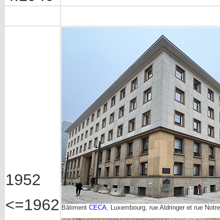
1952
<=1962
Bâtiment
CECA
, Luxembourg, rue Aldringer et rue Not