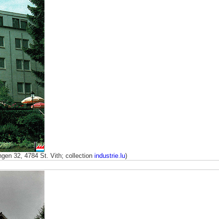
gen 32, 4784 St. Vith; collection
industrie.lu
)