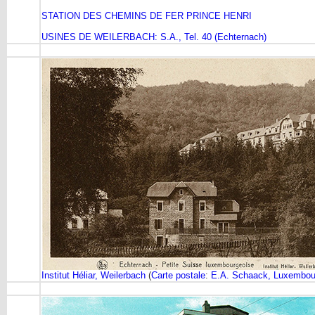
STATION DES CHEMINS DE FER PRINCE HENRI
USINES DE WEILERBACH: S.A., Tel. 40 (Echternach)
Institut Héliar, Weilerbach
(
Carte postale
:
E.A. Schaack, Luxembou