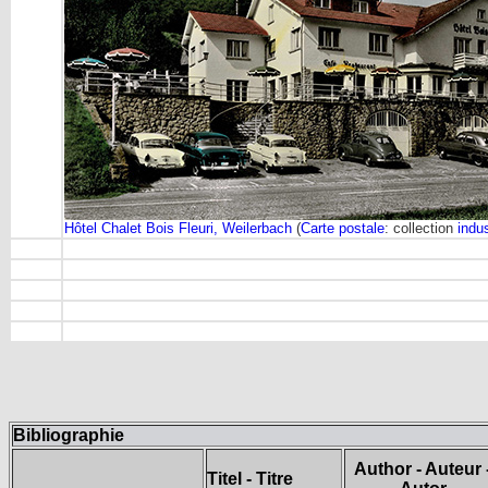
Hôtel Chalet Bois Fleuri, Weilerbach
(
Carte postale
: collection
indus
Bibliographie
Author - Auteur 
Titel - Titre