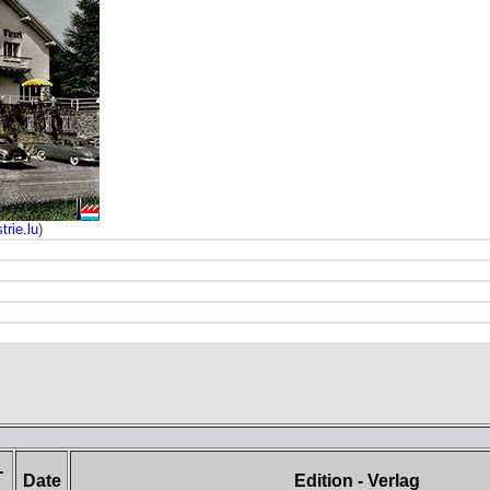
trie.lu
)
-
Date
Edition - Verlag