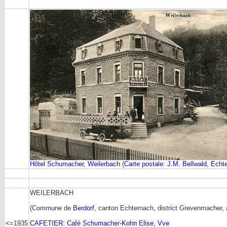
Hôtel Schumacher, Weilerbach
(
Carte postale
:
J.M. Bellwald, Echt
WEILERBACH
(Commune de
Berdorf
, canton Echternach, district Grevenmacher, 
<=1935
CAFETIER: Café Schumacher-Kohn Elise, Vve