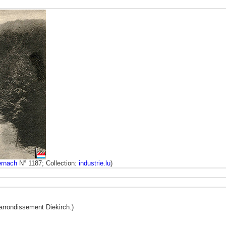
ernach
N° 1187; Collection:
industrie.lu
)
arrondissement Diekirch.)