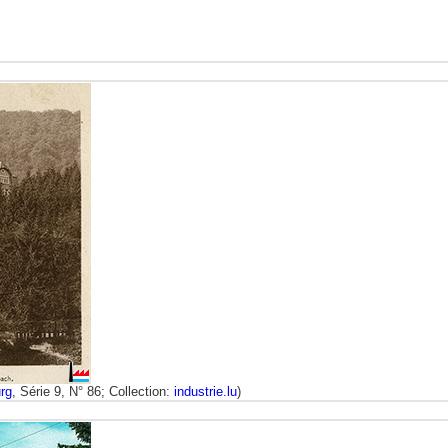
rg
, Série 9, N° 86; Collection:
industrie.lu
)