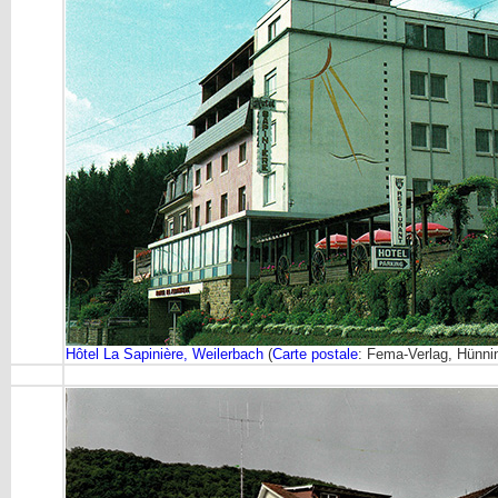
Hôtel La Sapinière, Weilerbach
(
Carte postale
: Fema-Verlag, Hünnin