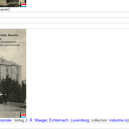
aurer)
postale
: Verlag
J. R. Waeger, Echternach, Luxemburg
; collection:
industrie.lu
)