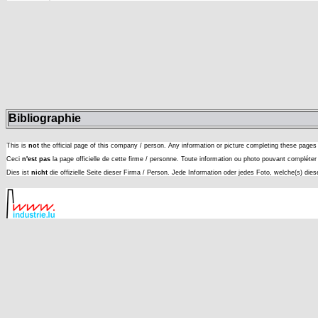
Bibliographie
This is
not
the official page of this company / person. Any information or picture completing these page
Ceci
n'est pas
la page officielle de cette firme / personne. Toute information ou photo pouvant complét
Dies ist
nicht
die offizielle Seite dieser Firma / Person. Jede Information oder jedes Foto, welche(s) die