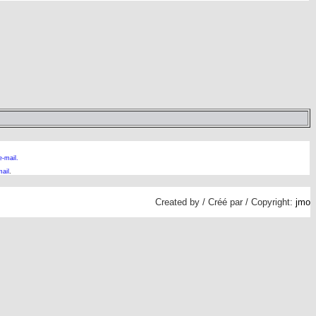
e-mail.
ail
.
Created by / Créé par / Copyright:
jmo