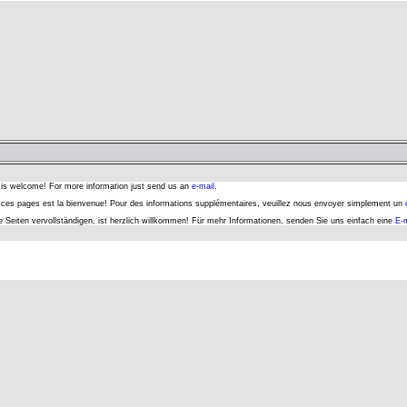
s is welcome! For more information just send us an
e-mail.
er ces pages est la bienvenue! Pour des informations supplémentaires, veuillez nous envoyer simplement un
se Seiten vervollständigen, ist herzlich willkommen! Für mehr Informationen, senden Sie uns einfach eine
E-m