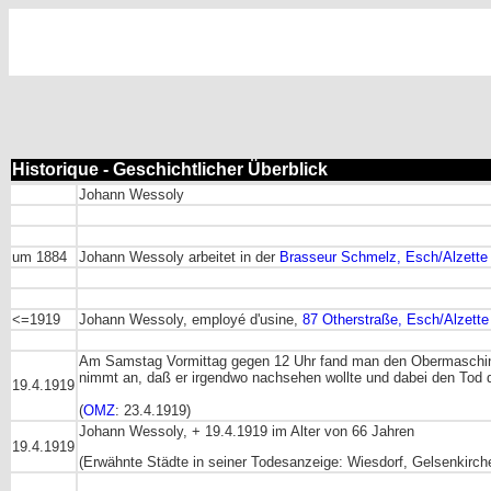
Historique - Geschichtlicher Überblick
Johann Wessoly
um 1884
Johann Wessoly arbeitet in der
Brasseur Schmelz, Esch/Alzette
<=1919
Johann Wessoly, employé d'usine,
87 Otherstraße, Esch/Alzette
Am Samstag Vormittag gegen 12 Uhr fand man den Obermaschi
nimmt an, daß er irgendwo nachsehen wollte und dabei den Tod d
19.4.1919
(
OMZ
: 23.4.1919)
Johann Wessoly, + 19.4.1919 im Alter von 66 Jahren
19.4.1919
(Erwähnte Städte in seiner Todesanzeige: Wiesdorf, Gelsenkirch