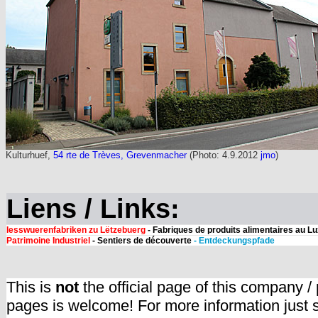
Kulturhuef,
54 rte de Trèves, Grevenmacher
(Photo: 4.9.2012
jmo
)
Liens / Links:
Iesswuerenfabriken zu Lëtzebuerg
- Fabriques de produits alimentaires au 
Patrimoine Industriel
- Sentiers de découverte
- Entdeckungspfade
This is
not
the official page of this company /
pages is welcome! For more information just