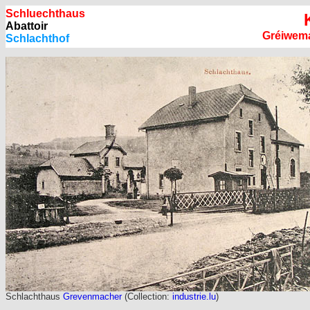
Schluechthaus
Abattoir
Gréiwema
Schlachthof
Schlachthaus
Grevenmacher
(Collection:
industrie.lu
)