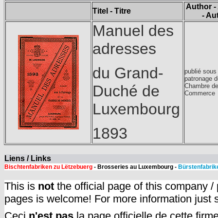
Author -
Titel - Titre
- Au
Manuel des
adresses
du Grand-
publié sous 
patronage d
Chambre d
Duché de
Commerce
Luxembourg
1893
Liens / Links
Bischtenfabriken zu Lëtzebuerg
- Brosseries au Luxembourg -
Bürstenfabrik
This is
not
the official page of this company /
pages is welcome! For more information just
Ceci
n'est pas
la page officielle de cette fir