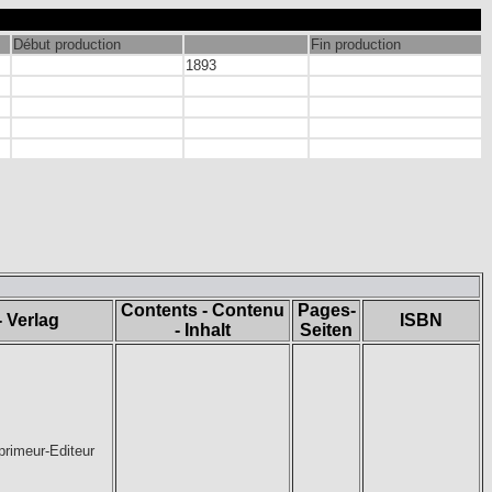
Début production
Fin production
1893
Contents - Contenu
Pages-
- Verlag
ISBN
- Inhalt
Seiten
primeur-Editeur