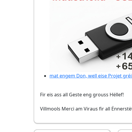
mat engem Don, well eise Projet gréi
Fir eis ass all Geste eng grouss Hëllef!
Villmools Merci am Viraus fir all Ënnerst