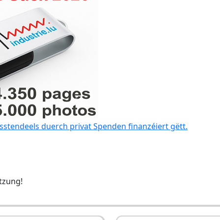
sstendeels duerch privat Spenden finanzéiert gëtt.
ëtzung!