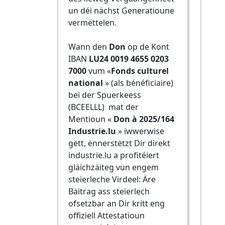
un déi nächst Generatioune
vermëttelen.
Wann den
Don
op de Kont
IBAN
LU24 0019 4655 0203
7000
vum «
Fonds culturel
national
» (als bénéficiaire)
bei der Spuerkeess
(BCEELLL) mat der
Mentioun «
Don à 2025/164
Industrie.lu
» iwwerwise
gëtt, ënnerstëtzt Dir direkt
industrie.lu a profitéiert
gläichzäiteg vun engem
steierleche Virdeel: Äre
Bäitrag ass steierlech
ofsetzbar an Dir kritt eng
offiziell Attestatioun