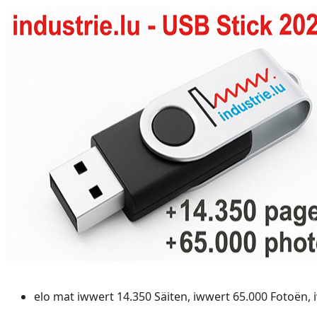
elo mat iwwert 14.350 Säiten, iwwert 65.000 Fotoën, 