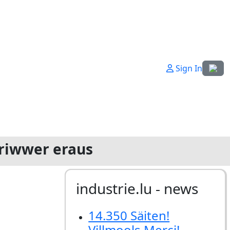
Sprach
Sign In
oriwwer eraus
industrie.lu - news
14.350 Säiten!
Villmools Merci!