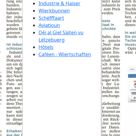
Industrie & Haiser
Wierkbunnen
Schëfffaart
Aviatioun
Déi al Giel Säiten vu
Lëtzebuerg
Hôtels
Caféen - Wiertschaften