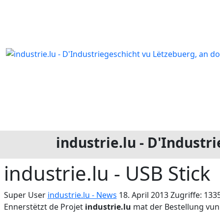
industrie.lu - D'Indust
industrie.lu - USB Stick
Super User
industrie.lu - News
18. April 2013
Zugriffe: 133
Ennerstëtzt de Projet
industrie.lu
mat der Bestellung vu