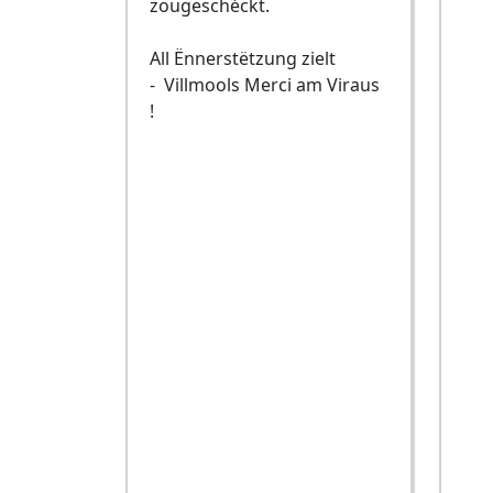
zougeschéckt.
All Ënnerstëtzung zielt
- Villmools Merci am Viraus
!