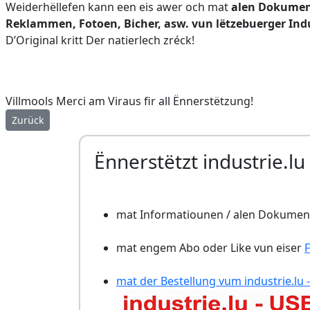
Weiderhëllefen kann een eis awer och mat
alen Dokument
Reklammen, Fotoen, Bicher, asw. vun lëtzebuerger Ind
D’Original kritt Der natierlech zréck!
Villmools Merci am Viraus fir all Ënnerstëtzung!
Vorheriger Beitrag: 14.350 Säiten! Villmools Merci!
Zurück
Ënnerstëtzt industrie.lu
mat Informatiounen / alen Dokument
mat engem Abo oder Like vun eiser
mat der Bestellung vum industrie.lu -