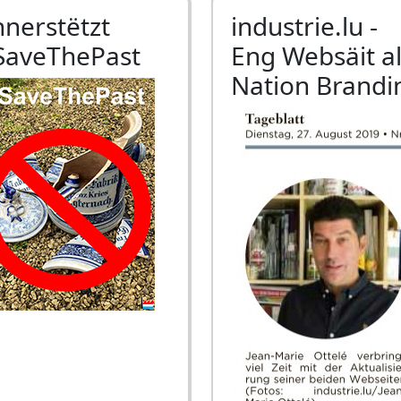
nnerstëtzt
industrie.lu -
SaveThePast
Eng Websäit a
Nation Brandi