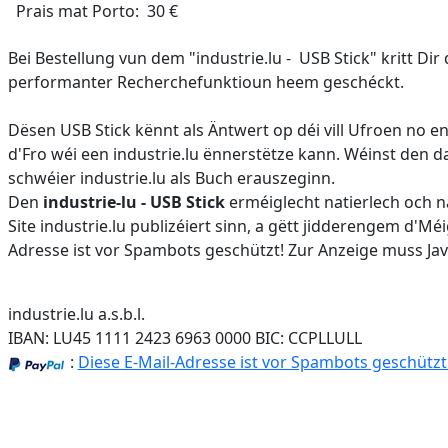
Prais mat Porto: 30 €
Bei Bestellung vun dem "industrie.lu - USB Stick" kritt Dir
performanter Recherchefunktioun heem geschéckt.
Dësen USB Stick kënnt als Äntwert op déi vill Ufroen no e
d'Fro wéi een industrie.lu ënnerstëtze kann. Wéinst den dau
schwéier industrie.lu als Buch erauszeginn.
Den
industrie-lu - USB Stick
erméiglecht natierlech och 
Site industrie.lu publizéiert sinn, a gëtt jidderengem d'M
Adresse ist vor Spambots geschützt! Zur Anzeige muss Java
industrie.lu a.s.b.l.
IBAN: LU45 1111 2423 6963 0000 BIC: CCPLLULL
:
Diese E-Mail-Adresse ist vor Spambots geschützt!