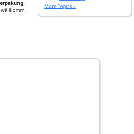
Verpakung,
More Topics »
ss wëllkomm.