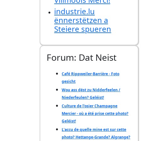
industrie.lu
ënnerstëtzen a
Steiere spueren
Forum: Dat Neist
Café Rippweiler-Barrière - Foto
gesicht
Wou ass dëst zu Nidderfeelen /
Niederfeulen? Geléist!
Culture de l'osier Champagne
Mercier - où a été prise cette photo?
Geléist!
L'accu de quelle mine est sur cette
photo? Hettange-Grande? Algrange?