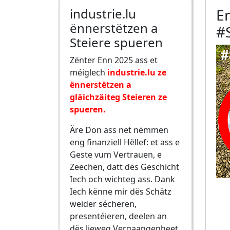
industrie.lu
E
ënnerstëtzen a
#
Steiere spueren
Zënter Enn 2025 ass et
méiglech
industrie.lu ze
ënnerstëtzen a
gläichzäiteg Steieren ze
spueren.
Äre Don ass net nëmmen
eng finanziell Hëllef: et ass e
Geste vum Vertrauen, e
Zeechen, datt dës Geschicht
Iech och wichteg ass. Dank
Iech kënne mir dës Schätz
weider sécheren,
presentéieren, deelen an
dës lieweg Vergaangenheet