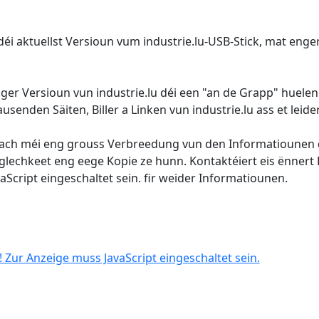
 déi aktuellst Versioun vum industrie.lu-USB-Stick, mat enge
nger Versioun vun industrie.lu déi een "an de Grapp" huele
senden Säiten, Biller a Linken vun industrie.lu ass et leide
nach méi eng grouss Verbreedung vun den Informatiounen
éiglechkeet eng eege Kopie ze hunn. Kontaktéiert eis ënnert
Script eingeschaltet sein.
fir weider Informatiounen.
 Zur Anzeige muss JavaScript eingeschaltet sein.