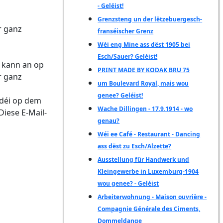
- Geléist!
Grenzsteng un der lëtzebuergesch-
r ganz
franséischer Grenz
Wéi eng Mine ass dëst 1905 bei
Esch/Sauer? Geléist!
n kann an op
PRINT MADE BY KODAK BRU 75
r ganz
um Boulevard Royal, mais wou
genee? Geléist!
 déi op dem
Wache Dillingen - 17.9.1914 - wo
Diese E-Mail-
genau?
Wéi ee Café - Restaurant - Dancing
ass dëst zu Esch/Alzette?
Ausstellung für Handwerk und
Kleingewerbe in Luxemburg-1904
wou genee? - Geléist
Arbeiterwohnung - Maison ouvrière -
Compagnie Générale des Ciments,
Dommeldange