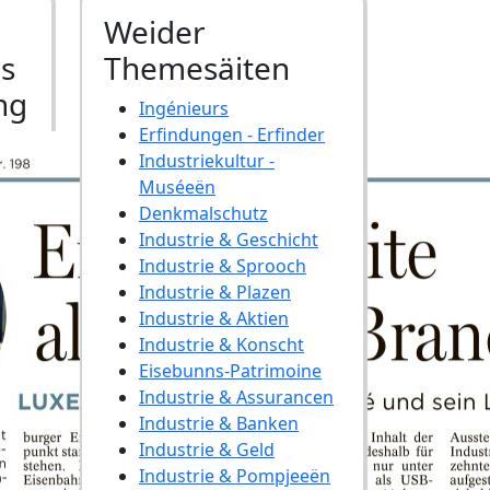
Weider
ls
Themesäiten
ng
Ingénieurs
Erfindungen - Erfinder
Industriekultur -
Muséeën
Denkmalschutz
Industrie & Geschicht
Industrie & Sprooch
Industrie & Plazen
Industrie & Aktien
Industrie & Konscht
Eisebunns-Patrimoine
Industrie & Assurancen
Industrie & Banken
Industrie & Geld
Industrie & Pompjeeën