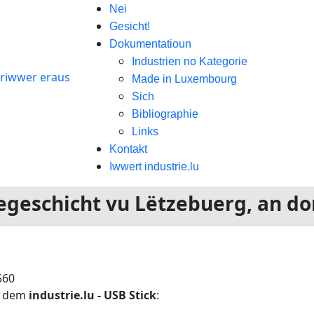
Nei
Gesicht!
Dokumentatioun
Industrien no Kategorie
Made in Luxembourg
Sich
Bibliographie
Links
Kontakt
Iwwert industrie.lu
riegeschicht vu Lëtzebuerg, an d
560
n dem
industrie.lu - USB Stick
: