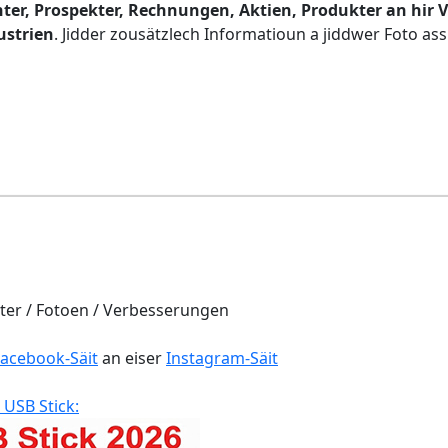
er, Prospekter, Rechnungen, Aktien, Produkter an hir 
ustrien
. Jidder zousätzlech Informatioun a jiddwer Foto a
er / Fotoen / Verbesserungen
Facebook-Säit
an eiser
Instagram-Säit
 USB Stick: