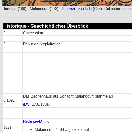
Rombas (166) - Malancourt (173) -
Pierrevillers
(171) (Carte Collection:
indus
Historique - Geschichtlicher Überblick
?
Concession
?
Début de l'exploitation
Das Zechenhaus auf Schacht Malancourt brannte ab
6.1891
(
LW
: 17.6.1891)
Rédange-Dilling
1921
Malancourt, 119 ha (inexploitée)