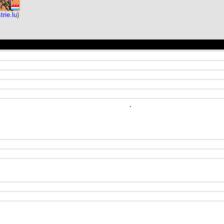
trie.lu
)
.