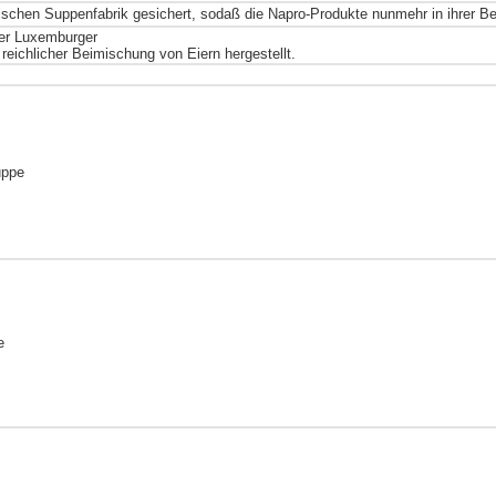
erischen Suppenfabrik gesichert, sodaß die Napro-Produkte nunmehr in ihrer 
er Luxemburger
reichlicher Beimischung von Eiern hergestellt.
uppe
e