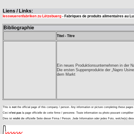
Liens / Links:
Iesswuerenfabriken zu Lëtzebuerg
- Fabriques de produits alimentaires au 
Bibliographie
Titel - Titre
Ein neues Produktionsunternehmen in der N
Die ersten Suppenprodukte der „Napro Usine
dem Markt
This is
not
the official page of this company / person. Any information or picture completing these page
Ceci
n'est pas
la page officielle de cette firme / personne. Toute information ou photo pouvant complét
Dies ist
nicht
die offizielle Seite dieser Firma / Person. Jede Information oder jedes Foto, welche(s) die