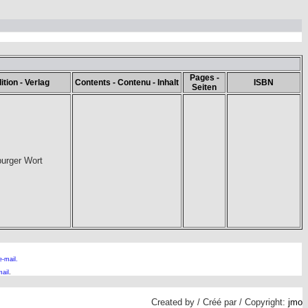
Pages -
ition - Verlag
Contents - Contenu - Inhalt
ISBN
Seiten
urger Wort
e-mail.
ail
.
Created by / Créé par / Copyright:
jmo