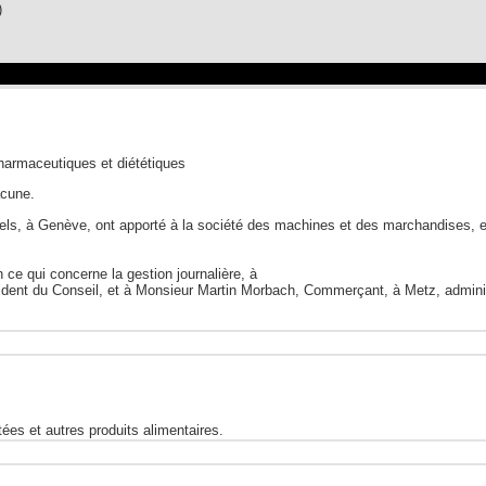
)
pharmaceutiques et diététiques
acune.
els, à Genève, ont apporté à la société des machines et des marchandises, e
 ce qui concerne la gestion journalière, à
ident du Conseil, et à Monsieur Martin Morbach, Commerçant, à Metz, adminis
ctées et autres produits alimentaires.