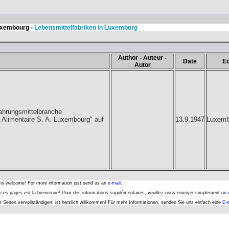
Luxembourg -
Lebensmittelfabriken in Luxemburg
Author - Auteur -
Date
Ed
Autor
ahrungsmittelbranche
 Alimentaire S. A. Luxembourg" auf
13.9.1947
Luxemb
s is welcome! For more information just send us an
e-mail.
er ces pages est la bienvenue! Pour des informations supplémentaires, veuillez nous envoyer simplement un
se Seiten vervollständigen, ist herzlich willkommen! Für mehr Informationen, senden Sie uns einfach eine
E-m