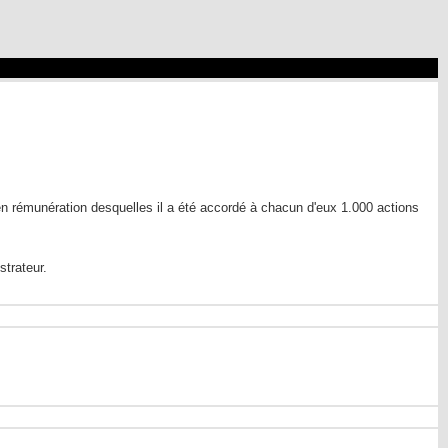
n rémunération desquelles il a été accordé à chacun d'eux 1.000 actions
trateur.