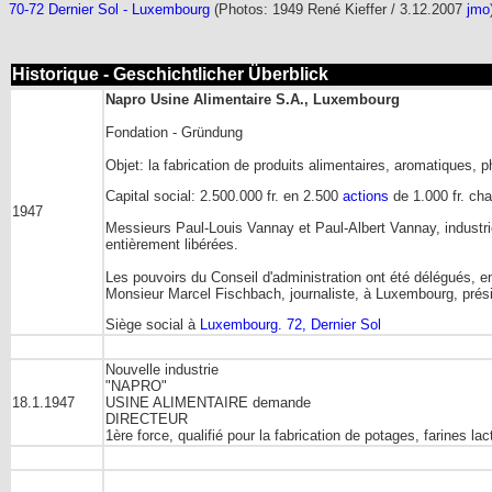
70-72 Dernier Sol - Luxembourg
(Photos: 1949 René Kieffer / 3.12.2007
jmo
Historique - Geschichtlicher Überblick
Napro Usine Alimentaire S.A., Luxembourg
Fondation - Gründung
Objet: la fabrication de produits alimentaires, aromatiques, 
Capital social: 2.500.000 fr. en 2.500
actions
de 1.000 fr. ch
1947
Messieurs Paul-Louis Vannay et Paul-Albert Vannay, industri
entièrement libérées.
Les pouvoirs du Conseil d'administration ont été délégués, en
Monsieur Marcel Fischbach, journaliste, à Luxembourg, prés
Siège social à
Luxembourg. 72, Dernier Sol
Nouvelle industrie
"NAPRO"
18.1.1947
USINE ALIMENTAIRE demande
DIRECTEUR
1ère force, qualifié pour la fabrication de potages, farines la