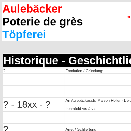
Aulebäcker
"
Poterie de grès
Töpferei
Historique - Geschichtl
?
Fondation / Gründung:
An Aulebäckesch, Maison Roller - Bei
? - 18xx - ?
Lehmfeld vis-à-vis
?
Arrêt / Schließung