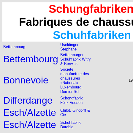
Schungfabriken
Fabriques de chaus
Schuhfabriken
Useldinger
Bettembourg
Stephane
Bettemburger
Bettembourg
Schuhfabrik Witry
& Berwick
Société
manufacture des
Bonnevoie
chaussures
19
«National»,
Luxembourg,
Dernier Sol
Differdange
Schongfabrik
Félix Voosen
Esch/Alzette
Chilot, Gindorff &
Cie
Esch/Alzette
Schuhfabrik
Durable