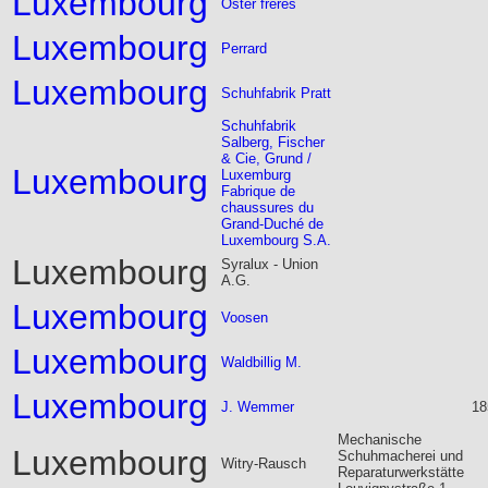
Luxembourg
Oster frères
Luxembourg
Perrard
Luxembourg
Schuhfabrik Pratt
Schuhfabrik
Salberg, Fischer
& Cie, Grund /
Luxembourg
Luxemburg
Fabrique de
chaussures du
Grand-Duché de
Luxembourg S.A.
Luxembourg
Syralux - Union
A.G.
Luxembourg
Voosen
Luxembourg
Waldbillig M.
Luxembourg
J. Wemmer
18
Mechanische
Luxembourg
Schuhmacherei und
Witry-Rausch
Reparaturwerkstätte