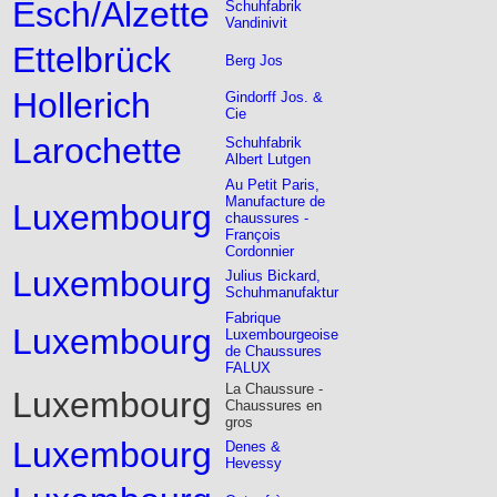
Esch/Alzette
Schuhfabrik
Vandinivit
Ettelbrück
Berg Jos
Hollerich
Gindorff Jos. &
Cie
Larochette
Schuhfabrik
Albert Lutgen
Au Petit Paris,
Manufacture de
Luxembourg
chaussures -
François
Cordonnier
Luxembourg
Julius Bickard,
Schuhmanufaktur
Fabrique
Luxembourg
Luxembourgeoise
de Chaussures
FALUX
La Chaussure -
Luxembourg
Chaussures en
gros
Luxembourg
Denes &
Hevessy