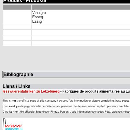
Produits - Produkte
Vinaigre
Esseg
Essig
Bibliographie
Liens / Links
Iesswuerenfabriken zu Lëtzebuerg
- Fabriques de produits alimentaires au 
This is
not
the official page of this company / person. Any information or picture completing these page
Ceci
n'est pas
la page officielle de cette firme / personne. Toute information ou photo pouvant complét
Dies ist
nicht
die offizielle Seite dieser Firma / Person. Jede Information oder jedes Foto, welche(s) die