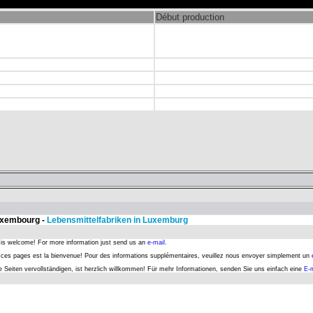
Début production
Luxembourg -
Lebensmittelfabriken in Luxemburg
s is welcome! For more information just send us an
e-mail.
er ces pages est la bienvenue! Pour des informations supplémentaires, veuillez nous envoyer simplement un
se Seiten vervollständigen, ist herzlich willkommen! Für mehr Informationen, senden Sie uns einfach eine
E-m