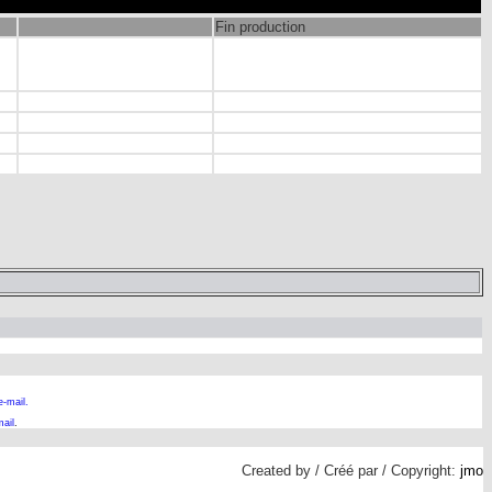
Fin production
e-mail.
ail
.
Created by / Créé par / Copyright:
jmo