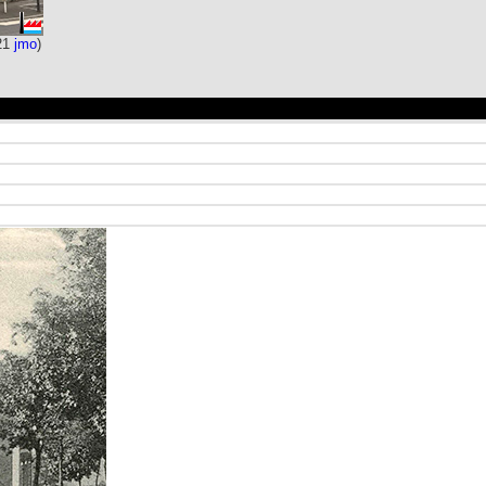
21
jmo
)