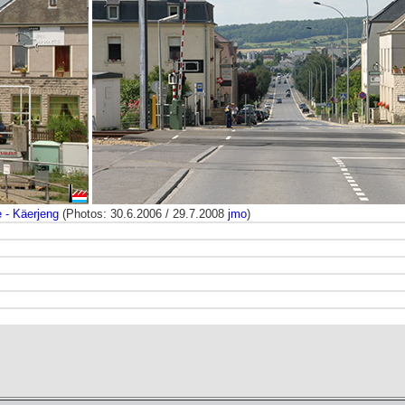
 - Käerjeng
(Photos: 30.6.2006 / 29.7.2008
jmo
)