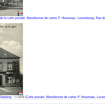
 de la carte postale
:
Manufacture de cartes P. Houstraas, Luxembourg, Rue d
Käerjeng
- <=1918 (
Carte postale
:
Manufacture de cartes P. Houstraas, Luxe