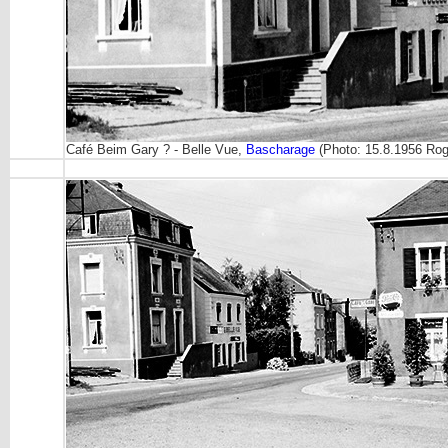
Café Beim Gary ? - Belle Vue,
Bascharage
(Photo: 15.8.1956 Roge