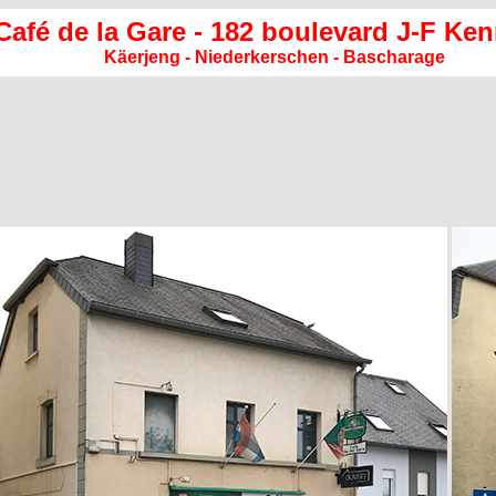
Café de la Gare - 182 boulevard J-F Ke
Käerjeng - Niederkerschen - Bascharage