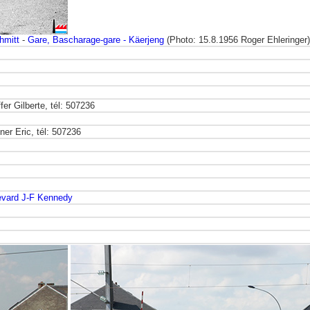
hmitt
-
Gare, Bascharage-gare - Käerjeng
(Photo: 15.8.1956 Roger Ehleringer)
r Gilberte, tél: 507236
er Eric, tél: 507236
evard J-F Kennedy