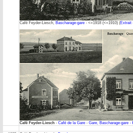
Café Feyder-Liesch,
Bascharage-gare
- <=1918 (<=1910) (
Extrait
Café Feyder-Liesch
-
Café de la Gare
-
Gare, Bascharage-gare - 