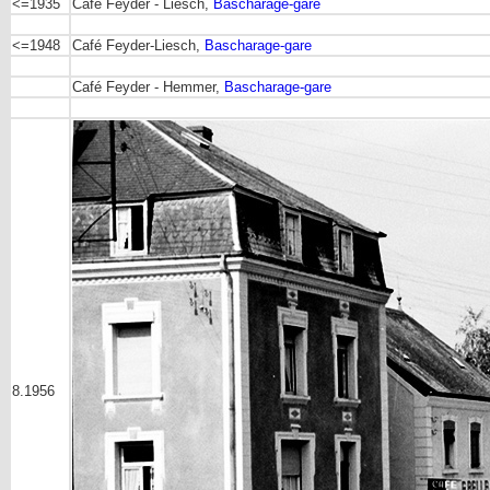
<=1935
Café Feyder - Liesch,
Bascharage-gare
<=1948
Café Feyder-Liesch,
Bascharage-gare
Café Feyder - Hemmer,
Bascharage-gare
8.1956