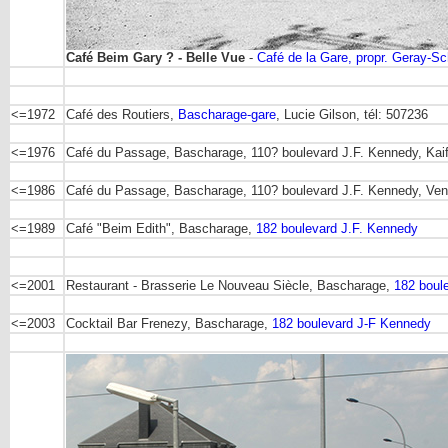
Café Beim Gary ? - Belle Vue
-
Café de la Gare, propr. Geray-Sc
<=1972
Café des Routiers,
Bascharage-gare
, Lucie Gilson, tél: 507236
<=1976
Café du Passage, Bascharage, 110? boulevard J.F. Kennedy, Kaiffe
<=1986
Café du Passage, Bascharage, 110? boulevard J.F. Kennedy, Venn
<=1989
Café "Beim Edith", Bascharage,
182 boulevard J.F. Kennedy
<=2001
Restaurant - Brasserie Le Nouveau Siècle, Bascharage,
182 boul
<=2003
Cocktail Bar Frenezy, Bascharage,
182 boulevard J-F Kennedy