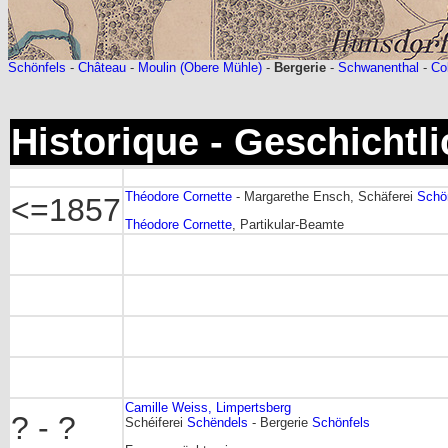
Schönfels
-
Château
-
Moulin (Obere Mühle)
-
Bergerie
-
Schwanenthal
-
Co
Historique - Geschichtl
Théodore Cornette
- Margarethe Ensch, Schäferei
Schö
<=1857
Théodore Cornette
, Partikular-Beamte
Camille Weiss, Limpertsberg
? - ?
Schéiferei
Schëndels
- Bergerie
Schönfels