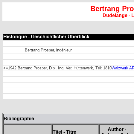
Bertrang Pr
Dudelange -
Historique - Geschichtlicher Überblick
Bertrang Prosper, ingénieur
<=1942
Bertrang Prosper, Dipl. Ing. Ver. Hüttenwerk, Tél: 1810
Walzwerk
AR
Bibliographie
Author -
Titel - Titre