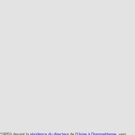
*1905)) devant la
résidence du directeur
de l'
Usine à Dommeldange
, vers