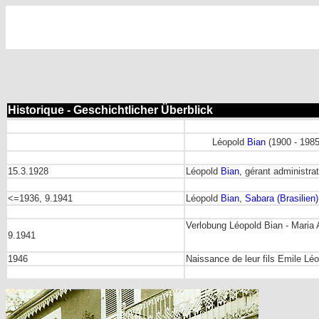
Historique - Geschichtlicher Überblick
Léopold
Bian
(1900 - 1985)
15.3.1928
Léopold
Bian
, gérant administra
<=1936, 9.1941
Léopold
Bian
,
Sabara (Brasilien)
Verlobung Léopold Bian - Maria 
9.1941
1946
Naissance de leur fils Emile Lé