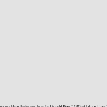
 épouse Marie Bustin avec leurs fils
Léopold Bian
(* 1900) et Edmond Bian (