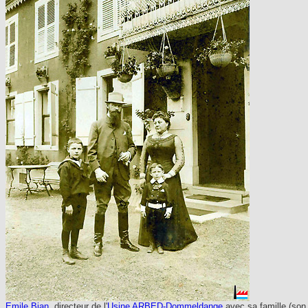
Emile Bian
, directeur de l'
Usine ARBED-Dommeldange
avec sa famille (son