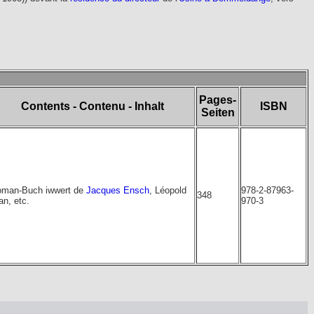
Pages-
Contents - Contenu - Inhalt
ISBN
Seiten
man-Buch iwwert de
Jacques Ensch
, Léopold
978-2-87963-
348
an, etc.
970-3