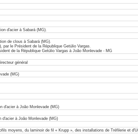
ion d'acier à Sabará (MG).
ction de clous à Sabará (MG).
), par le Président de la République Getúlio Vargas.
ésident de la République Getúlio Vargas à João Monlevade - MG
irecteur général
evade (MG)
on d'acier à João Monlevade (MG)
n d'acier à João Monlevade (MG)
fils moyens, du laminoir de fil « Krupp », des installations de Tréfilerie et