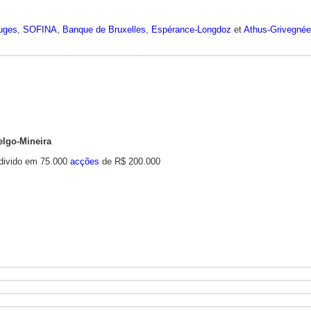
ouges
,
SOFINA
,
Banque de Bruxelles
,
Espérance-Longdoz
et
Athus-Grivegnée
lgo-Mineira
 divido em 75.000
acções
de R$ 200.000