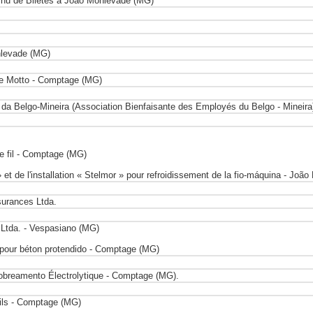
tinu de Biletes à João Monlevade (MG)
levade (MG)
pe Motto - Comptage (MG)
 Belgo-Mineira (Association Bienfaisante des Employés du Belgo - Mineira
de fil - Comptage (MG)
et de l'installation « Stelmor » pour refroidissement de la fio-máquina - Joã
surances Ltda.
 Ltda. - Vespasiano (MG)
s pour béton protendido - Comptage (MG)
Cobreamento Électrolytique - Comptage (MG).
Fils - Comptage (MG)