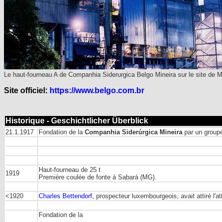
Le haut-fourneau A de Companhia Siderurgica Belgo Mineira sur le site de 
Site officiel:
https://www.belgo.com.br
Historique - Geschichtlicher Überblick
21.1.1917
Fondation de la
Companhia Siderúrgica Mineira
par un groupe
Haut-fourneau de 25 t
1919
Première coulée de fonte à Sabará (MG).
<1920
Charles Bettendorf,
prospecteur luxembourgeois, avait attiré l'att
Fondation de la