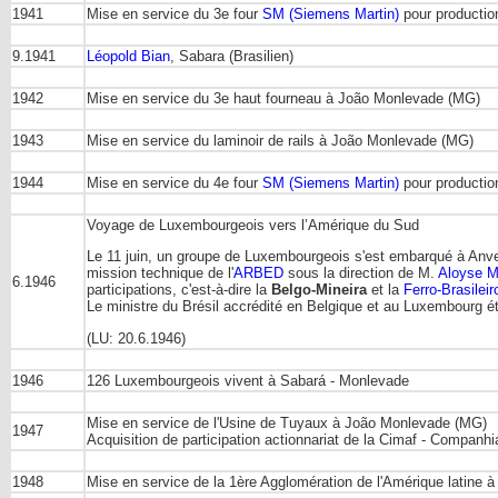
1941
Mise en service du 3e four
SM (Siemens Martin)
pour productio
9.1941
Léopold Bian
, Sabara (Brasilien)
1942
Mise en service du 3e haut fourneau à João Monlevade (MG)
1943
Mise en service du laminoir de rails à João Monlevade (MG)
1944
Mise en service du 4e four
SM (Siemens Martin)
pour productio
Voyage de Luxembourgeois vers l’Amérique du Sud
Le 11 juin, un groupe de Luxembourgeois s'est embarqué à Anvers
mission technique de l'
ARBED
sous la direction de M.
Aloyse M
6.1946
participations, c'est-à-dire la
Belgo-Mineira
et la
Ferro-Brasileir
Le ministre du Brésil accrédité en Belgique et au Luxembourg ét
(LU: 20.6.1946)
1946
126 Luxembourgeois vivent à Sabará - Monlevade
Mise en service de l'Usine de Tuyaux à João Monlevade (MG)
1947
Acquisition de participation actionnariat de la Cimaf - Companhi
1948
Mise en service de la 1ère Agglomération de l'Amérique latine