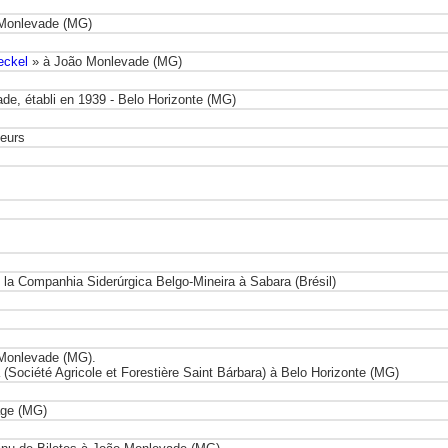
o Monlevade (MG)
eckel
» à João Monlevade (MG)
ade, établi en 1939 - Belo Horizonte (MG)
teurs
de la Companhia Siderúrgica Belgo-Mineira à Sabara (Brésil)
o Monlevade (MG).
(Société Agricole et Forestière Saint Bárbara) à Belo Horizonte (MG)
tage (MG)