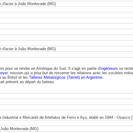
n d'acier à João Monlevade (MG)
n d'acier à João Monlevade (MG)
 pour se rendre en Amérique du Sud. Il s'agit en partie d'
ingénieurs
se renda
eyer
, mission qui a pour but de resserrer les relations avec les sociétés méta
o
au Brésil et les
Talleres Metalúrgicos (Tarnet) en Argentine
.
ait présent au départ du bateau.
a Industrial e Mercantil de Artefatos de Ferro e Aço, établi en 1944 - Osasco 
 à João Monlevade (MG)