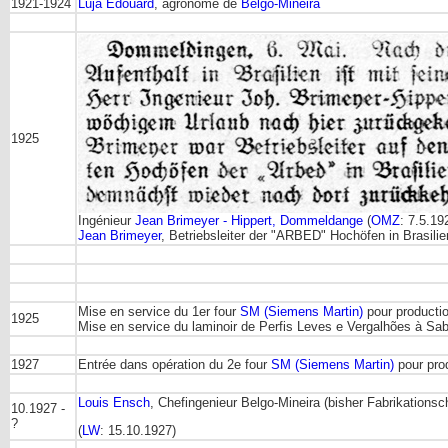
1921-1924
Luja Edouard
, agronome de
Belgo-Mineira
1925
Ingénieur
Jean Brimeyer - Hippert, Dommeldange
(
OMZ
: 7.5.19
Jean Brimeyer
, Betriebsleiter der "ARBED" Hochöfen in Brasilie
Mise en service du 1er four
SM (Siemens Martin)
pour productio
1925
Mise en service du laminoir de Perfis Leves e Vergalhões à Sa
1927
Entrée dans opération du 2e four
SM (Siemens Martin)
pour pro
Louis Ensch
, Chefingenieur Belgo-Mineira (bisher Fabrikationsc
10.1927 -
?
(
LW
: 15.10.1927)