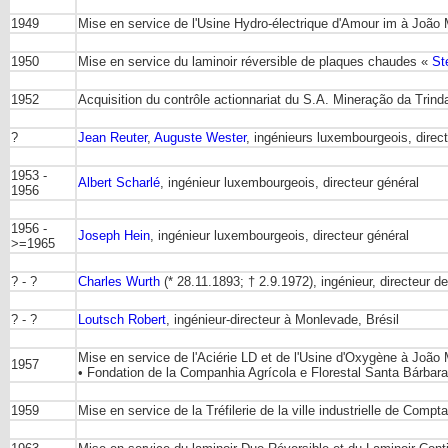
1949
Mise en service de l'Usine Hydro-électrique d'Amour im à Joã
1950
Mise en service du laminoir réversible de plaques chaudes «
St
1952
Acquisition du contrôle actionnariat du S.A. Mineração da Trind
?
Jean Reuter
,
Auguste Wester
, ingénieurs luxembourgeois, direc
1953 -
Albert Scharlé
, ingénieur luxembourgeois, directeur général
1956
1956 -
Joseph Hein
, ingénieur luxembourgeois, directeur général
>=1965
? - ?
Charles Wurth
(* 28.11.1893; † 2.9.1972), ingénieur, directeur 
? - ?
Loutsch Robert
, ingénieur-directeur à Monlevade, Brésil
Mise en service de l'Aciérie LD et de l'Usine d'Oxygène à Joã
1957
• Fondation de la Companhia Agrícola e Florestal Santa Bárbara 
1959
Mise en service de la Tréfilerie de la ville industrielle de Comp