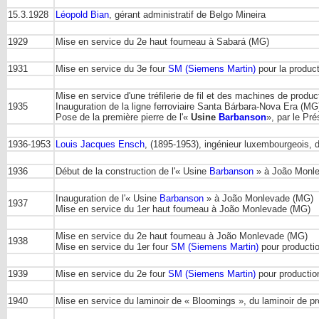
15.3.1928
Léopold Bian
, gérant administratif de Belgo Mineira
1929
Mise en service du 2e haut fourneau à Sabará (MG)
1931
Mise en service du 3e four
SM (Siemens Martin)
pour la product
Mise en service d'une tréfilerie de fil et des machines de produ
1935
Inauguration de la ligne ferroviaire Santa Bárbara-Nova Era (MG
Pose de la première pierre de l'«
Usine
Barbanson
», par le Pr
1936-1953
Louis Jacques Ensch
, (1895-1953), ingénieur luxembourgeois, d
1936
Début de la construction de l'« Usine
Barbanson
» à João Monl
Inauguration de l'« Usine
Barbanson
» à João Monlevade (MG)
1937
Mise en service du 1er haut fourneau à João Monlevade (MG)
Mise en service du 2e haut fourneau à João Monlevade (MG)
1938
Mise en service du 1er four
SM (Siemens Martin)
pour producti
1939
Mise en service du 2e four
SM (Siemens Martin)
pour productio
1940
Mise en service du laminoir de « Bloomings », du laminoir de pro