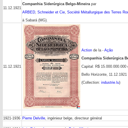
Companhia Siderúrgica Belgo-Mineira
par
11.12.1921
ARBED
,
Schneider et Cie
,
Société Métallurgique des Terres R
à Sabará (MG).
Action
de la -
Ação
Companhia Siderúrgica Be
Capital: R$ 15.000.000.000
11.12.1921
Bello Horizonte, 11.12.1921
(Collection:
industrie.lu
)
1921-1936
Pierre Delville
, ingénieur belge, directeur général