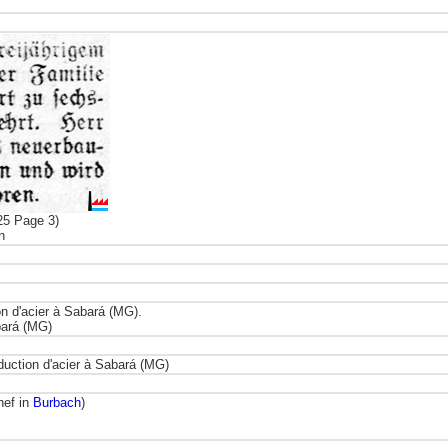
25 Page 3)
n
n d'acier à Sabará (MG).
bará (MG)
duction d'acier à Sabará (MG)
hef in
Burbach
)