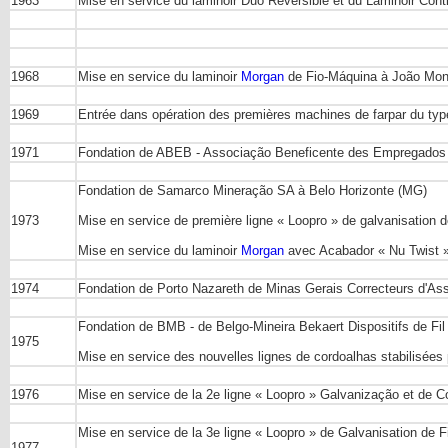
1963
Mise en service du laminoir Duo Réversible et du Laminoir Con
1968
Mise en service du laminoir
Morgan
de Fio-Máquina à João Mon
1969
Entrée dans opération des premières machines de farpar du ty
1971
Fondation de ABEB - Associação Beneficente des Empregados da
Fondation de Samarco Mineração SA à Belo Horizonte (MG)
1973
Mise en service de première ligne « Loopro » de galvanisation 
Mise en service du laminoir
Morgan
avec Acabador « Nu Twist » 
1974
Fondation de Porto Nazareth de Minas Gerais Correcteurs d'As
Fondation de BMB - de Belgo-Mineira Bekaert Dispositifs de Fil
1975
Mise en service des nouvelles lignes de cordoalhas stabilisée
1976
Mise en service de la 2e ligne « Loopro » Galvanização et de 
Mise en service de la 3e ligne « Loopro » de Galvanisation de 
1977