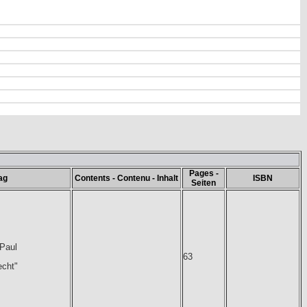
Pages -
ag
Contents - Contenu - Inhalt
ISBN
Seiten
-Paul
63
cht"