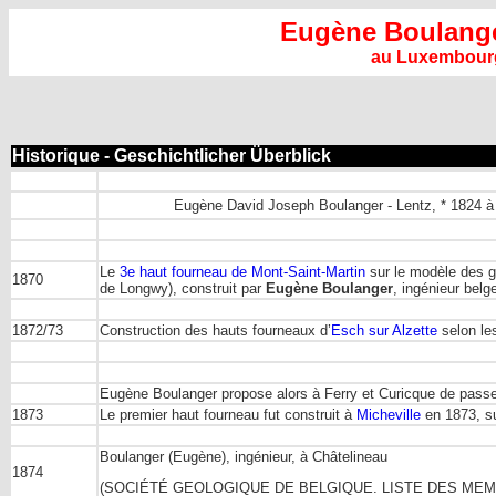
Eugène Boulang
au Luxembourg
Historique - Geschichtlicher Überblick
Eugène David Joseph Boulanger - Lentz, * 1824 à
Le
3e haut fourneau de Mont-Saint-Martin
sur le modèle des g
1870
de Longwy), construit par
Eugène Boulanger
, ingénieur belg
1872/73
Construction des hauts fourneaux d’
Esch sur Alzette
selon le
Eugène Boulanger propose alors à Ferry et Curicque de pass
1873
Le premier haut fourneau fut construit à
Micheville
en 1873, su
Boulanger (Eugène), ingénieur, à Châtelineau
1874
(SOCIÉTÉ GEOLOGIQUE DE BELGIQUE. LISTE DES MEM