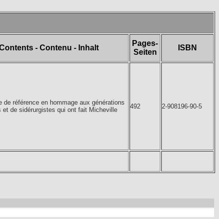
Pages-
Contents - Contenu - Inhalt
ISBN
Seiten
e de référence en hommage aux générations
492
2-908196-90-5
et de sidérurgistes qui ont fait Micheville