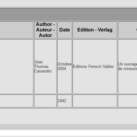
Author -
Auteur -
Date
Edition - Verlag
Autor
Jean
Octobre
Un ouvrag
Thomas
Editions Fensch Vallée
2004
de mineurs 
Casarotto
1942