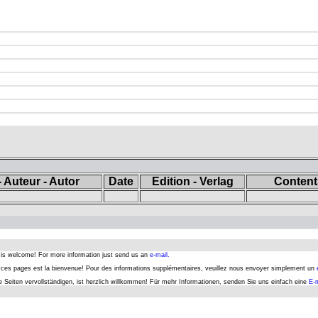
 Auteur - Autor
Date
Edition - Verlag
Contents
s is welcome! For more information just send us an
e-mail.
er ces pages est la bienvenue! Pour des informations supplémentaires, veuillez nous envoyer simplement un
se Seiten vervollständigen, ist herzlich willkommen! Für mehr Informationen, senden Sie uns einfach eine
E-m