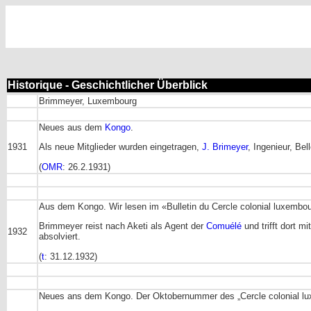
Historique - Geschichtlicher Überblick
Brimmeyer, Luxembourg
Neues aus dem
Kongo
.
1931
Als neue Mitglieder wurden eingetragen,
J. Brimeyer
, Ingenieur, Be
(
OMR
: 26.2.1931)
Aus dem Kongo. Wir lesen im «Bulletin du Cercle colonial luxembou
Brimmeyer reist nach Aketi als Agent der
Comuélé
und trifft dort m
1932
absolviert.
(
t
: 31.12.1932)
Neues ans dem Kongo. Der Oktobernummer des „Cercle colonial lux