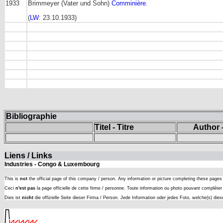
1933
Brimmeyer (Vater und Sohn)
Comminière
.
(
LW
: 23.10.1933)
Bibliographie
Titel - Titre
Author -
Liens / Links
Industries - Congo & Luxembourg
This is
not
the official page of this company / person. Any information or picture completing these page
Ceci
n'est pas
la page officielle de cette firme / personne. Toute information ou photo pouvant complét
Dies ist
nicht
die offizielle Seite dieser Firma / Person. Jede Information oder jedes Foto, welche(s) die