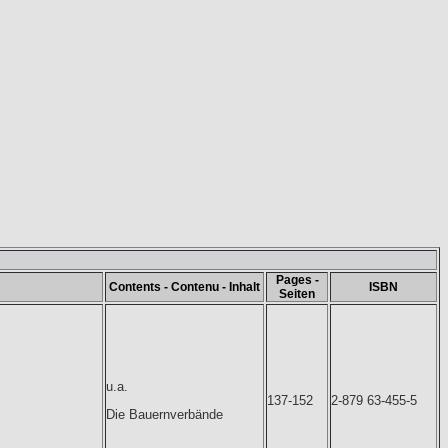
Pages -
Contents - Contenu - Inhalt
ISBN
Seiten
u.a.
137-152
2-879 63-455-5
Die Bauernverbände