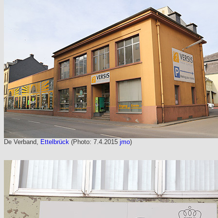
De Verband,
Ettelbrück
(Photo: 7.4.2015
jmo
)