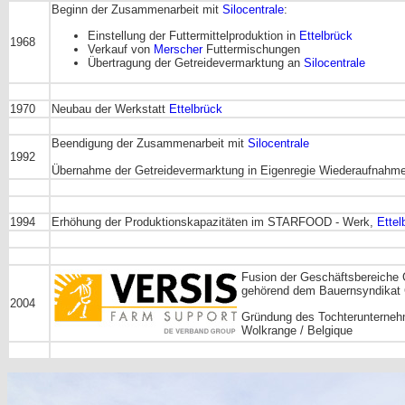
Beginn der Zusammenarbeit mit
Silocentrale
:
Einstellung der Futtermittelproduktion in
Ettelbrück
1968
Verkauf von
Merscher
Futtermischungen
Übertragung der Getreidevermarktung an
Silocentrale
1970
Neubau der Werkstatt
Ettelbrück
Beendigung der Zusammenarbeit mit
Silocentrale
1992
Übernahme der Getreidevermarktung in Eigenregie Wiederaufnahme 
1994
Erhöhung der Produktionskapazitäten im STARFOOD - Werk,
Ettel
Fusion der Geschäftsbereiche 
gehörend dem Bauernsyndik
2004
Gründung des Tochterunterne
Wolkrange / Belgique