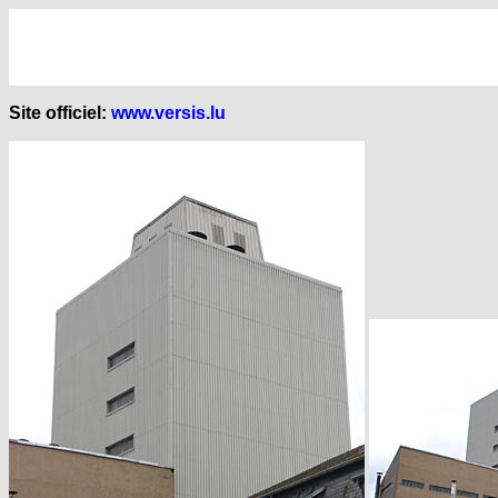
Site officiel:
www.versis.lu