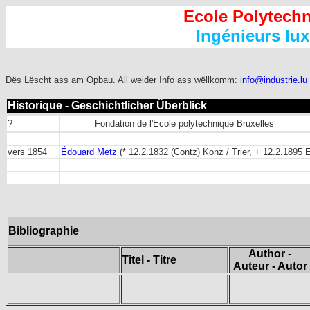
Ecole Polytechn
Ingénieurs lu
Dës Lëscht ass am Opbau. All weider Info ass wëllkomm:
info@industrie.lu
Historique - Geschichtlicher Überblick
?
Fondation de l'Ecole polytechnique Bruxelles
vers 1854
Édouard Metz
(* 12.2.1832 (Contz) Konz / Trier, + 12.2.1895 
Bibliographie
Author -
Titel - Titre
Auteur - Autor