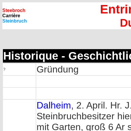
Entri
Steebroch
Carrière
D
Steinbruch
Historique - Geschichtl
Gründung
?
Dalheim
, 2. April. Hr.
Steinbruchbesitzer hier
mit Garten, groß 6 Ar 