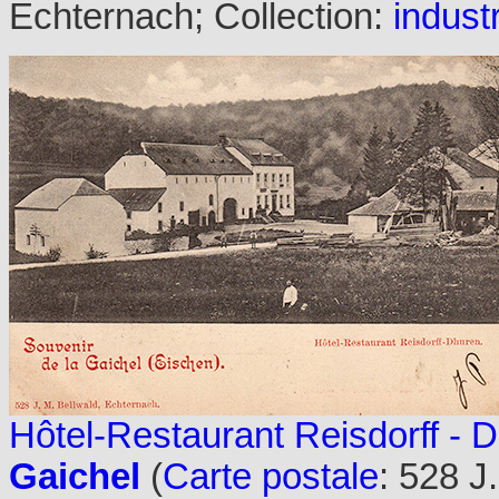
Echternach; Collection:
industr
Hôtel-Restaurant Reisdorff - 
Gaichel
(
Carte postale
: 528 J