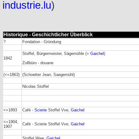
industrie.lu
)
Historique - Geschichtlicher Überblick
?
Fondation - Gründung
Stoffel, Bürgermeister, Sägemühle (=
Gaichel
)
1842
Zollbüro
- douane
(<=1863)
(Schoetter Jean, Saegemühl)
Nicolas Stoffel
<=1893
Café -
Scierie
Stoffel Vve,
Gaichel
<=1904,
Café - Scierie Stoffel Vve,
Gaichel
1907
Stoffel Wwe,
Gaichel