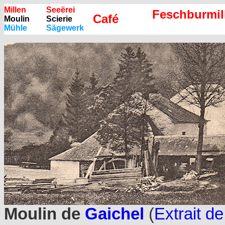
Millen
Seeërei
Feschburmill
Café
Moulin
Scierie
Mühle
Sägewerk
Moulin de
Gaichel
(
Extrait de