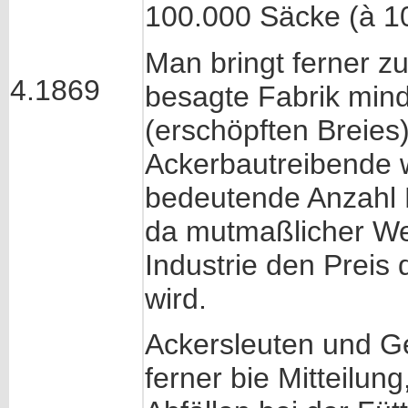
100.000 Säcke (à 100
Man bringt ferner z
4.1869
besagte Fabrik min
(erschöpften Breies) 
Ackerbautreibende 
bedeutende Anzahl F
da mutmaßlicher W
Industrie den Preis
wird.
Ackersleuten und 
ferner bie Mitteilun