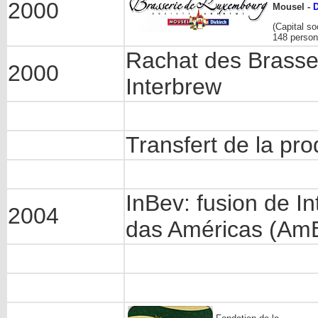
2000
Mousel -
D
(Capital s
148 perso
Rachat des Brasse
2000
Interbrew
Transfert de la pr
InBev: fusion de 
2004
das Américas (Am