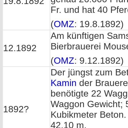
19.8.1892
Fr. und hat 40 Pfer
(
OMZ
: 19.8.1892)
Am künftigen Sams
Bierbrauerei Mouse
12.1892
(
OMZ
: 9.12.1892)
Der jüngst zum Bet
Kamin
der Brauere
benötigte 22 Waggo
Waggon Gewicht; 5
1892?
Kubikmeter Beton.
42,10 m.