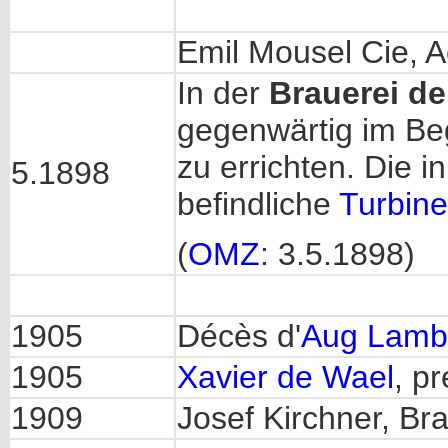
Emil Mousel Cie, 
In der
Brauerei d
gegenwärtig im Beg
zu errichten. Die i
5.1898
befindliche
Turbine
(
OMZ
: 3.5.1898)
1905
Décès d'
Aug Lamb
1905
Xavier de Wael
, p
1909
Josef Kirchner, Br