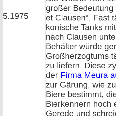
großer Bedeutung 
5.1975
et Clausen“. Fast 
konische Tanks mit
nach Clausen unter
Behälter würde g
Großherzogtums tä
zu liefern. Diese z
der
Firma Meura au
zur Gärung, wie z
Biere bestimmt, di
Bierkennern hoch 
Gerede und schrei