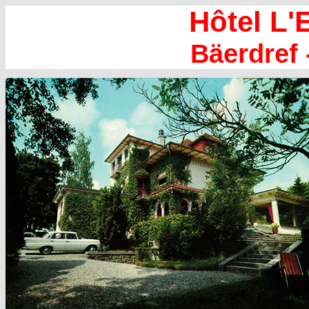
Hôtel L'
Bäerdref 