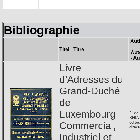
Bibliographie
Aut
-
Titel - Titre
Aut
- Au
Livre
d’Adresses du
Grand-Duché
de
Luxembourg
J. de
KHIA
Commercial,
éditeu
direct
Industriel et