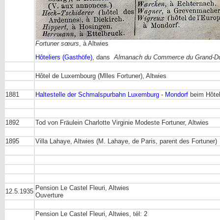
Fortuner sœurs
, à Altwies
Hôteliers (Gasthöfe)
, dans
Almanach du Commerce du Grand-Du
Hôtel de Luxembourg (Mlles Fortuner), Altwies
1881
Haltestelle der Schmalspurbahn Luxemburg - Mondorf
beim Hôtel
1892
Tod von Fräulein Charlotte Virginie Modeste Fortuner, Altwies
1895
Villa Lahaye, Altwies (M. Lahaye, de Paris, parent des Fortuner)
Pension Le Castel Fleuri, Altwies
12.5.1935
Ouverture
Pension Le Castel Fleuri, Altwies, tél: 2