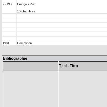
<=1938
François Zürn
10 chambres
1981
Démolition
Bibliographie
Titel - Titre