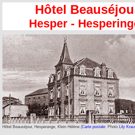
Hôtel Beauséjour
Hesper - Hespering
Hôtel Beauséjour, Hesperange, Klein Hélène (
Carte postale
: Photo
Lily Krau