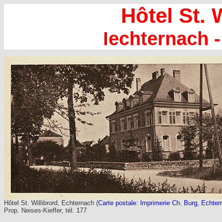
Hôtel St. 
Iechternach 
Hôtel St. Willibrord, Echternach (
Carte postale
:
lmprimerie Ch. Burg, Echte
Prop. Neises-Kieffer, tél. 177